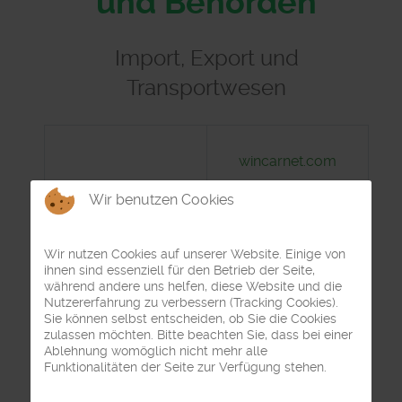
und Behörden
Import, Export und
Transportwesen
wincarnet.com
WinCarnet® die
Wir benutzen Cookies
Software mit Drucker
für die Erstellung
Wir nutzen Cookies auf unserer Website. Einige von
ihnen sind essenziell für den Betrieb der Seite,
des Carnet ATA am
während andere uns helfen, diese Website und die
Nutzererfahrung zu verbessern (Tracking Cookies).
PC
Sie können selbst entscheiden, ob Sie die Cookies
zulassen möchten. Bitte beachten Sie, dass bei einer
I.F.C. Internationale
Ablehnung womöglich nicht mehr alle
Funktionalitäten der Seite zur Verfügung stehen.
Spedition GmbH