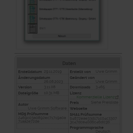
Daten
29.11.2019
Uwe Grimm
Erstelldatum
Erstellt von
Änderungsdatum
Geändert von
26.08.2023
Uwe Grimm
3.11.08
3.465
Version
Downloads
10.31 MB
Dateigröße
Lizenz
Kommerzielle Lizenz
Siehe Preisliste
Preis
Autor
Uwe Grimm Software
Webseite
MD5 Prüfsumme
SHA1 Prüfsumme
2469c03a0892ec71719a0a
b4872eae33d171c04c3307
71aa2e72de
3c47dce40d6c46d03b
Programmsprache
Deutsch