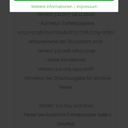
Weitere Informationen
|
Impressum
Version 3.11.007 (18.11.2020)
- Korrektur Einheitspapiere
(0737/0738,0747/0748,0777/778,0779/0780)
entsprechend der Drucknorm 2020
Version 3.11.006 (28.12.2019)
- kleine Korrekturen
Version 3.11.005 (19.5.2016)
- Korrektur der Druckausgabe für einzelne
Felder
Version 3.11.004 (12.8.2014)
- Fehler bei Ausdruck Einheitspapier Seite 2
beseitigt